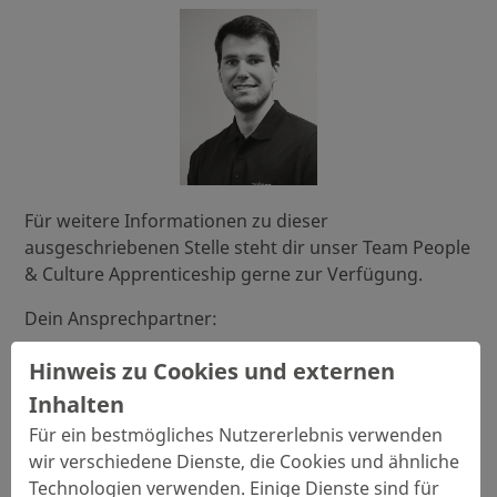
Für weitere Informationen zu dieser
ausgeschriebenen Stelle steht dir unser Team People
& Culture Apprenticeship gerne zur Verfügung.
Dein Ansprechpartner:
Herr Markus Kiefl, Tel.:
+49 9944 201 9428
, E-Mail:
Hinweis zu Cookies und externen
finde-deine-berufung@zollner.de
Inhalten
Für ein bestmögliches Nutzererlebnis verwenden
wir verschiedene Dienste, die Cookies und ähnliche
Technologien verwenden. Einige Dienste sind für