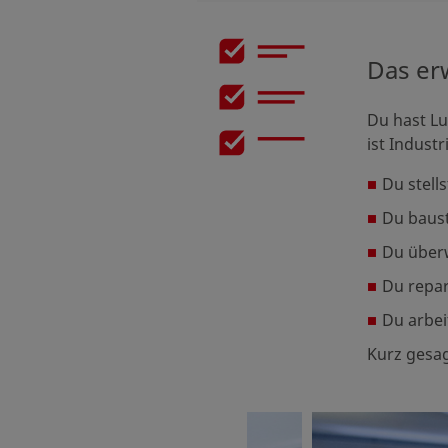
Das erw
Du hast Lu
ist Indust
Du stell
Du baust
Du überw
Du repar
Du arbe
Kurz gesag